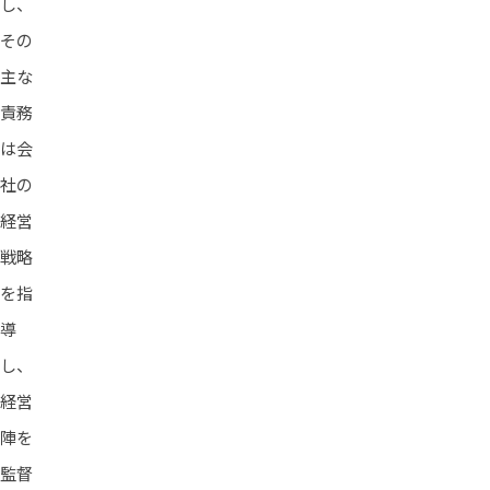
し、
その
主な
責務
は会
社の
経営
戦略
を指
導
し、
経営
陣を
監督