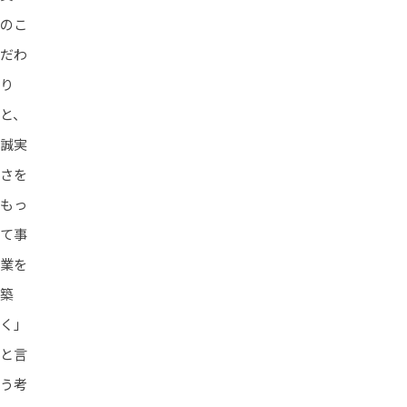
のこ
だわ
り
と、
誠実
さを
もっ
て事
業を
築
く」
と言
う考