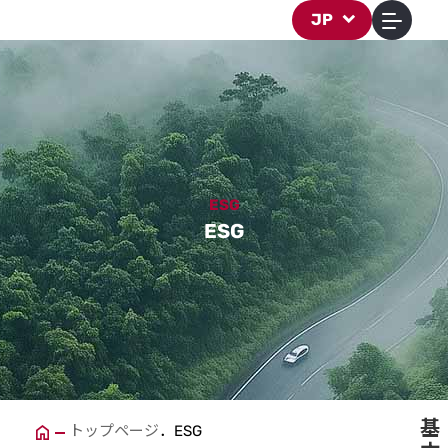
ESG
JP
ESG
ESG
基
トップページ
ESG