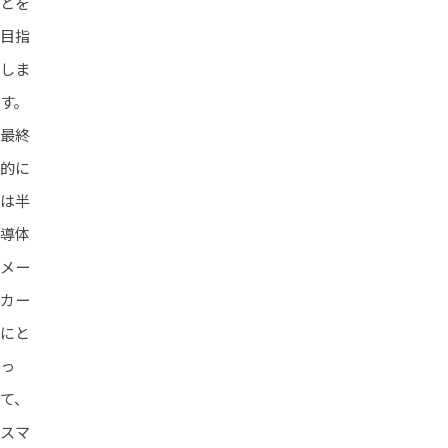
とを
目指
しま
す。
最終
的に
は半
導体
メー
カー
にと
っ
て、
スマ