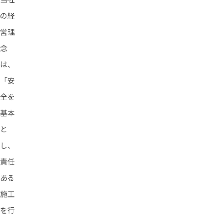
当社
の経
営理
念
は、
「安
全を
基本
と
し、
責任
ある
施工
を行