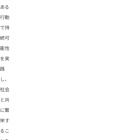
ある
行動
で持
続可
能性
を実
践
し、
社会
と共
に繁
栄す
るこ