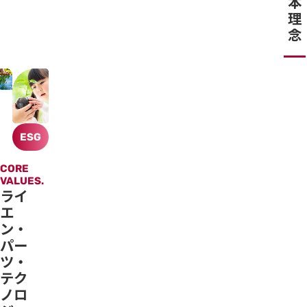
本
理
念
ESG
Core
CORE
VALUES.
Values.
ライ
エ
ン・
パー
ツ・
テク
ノロ