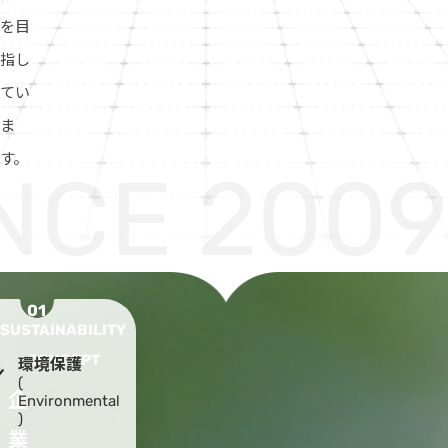
を目
指し
てい
ま
す。
INCE 2009
01
SUSTAINABILITY
CONCEPT
環境保護
(
企
Environmental
)
業