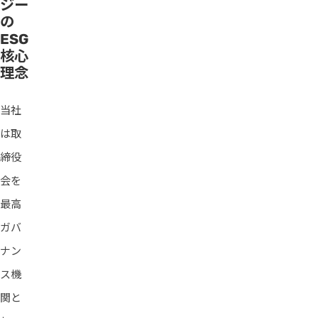
ジー
の
ESG
核心
理念
当社
は取
締役
会を
最高
ガバ
ナン
ス機
関と