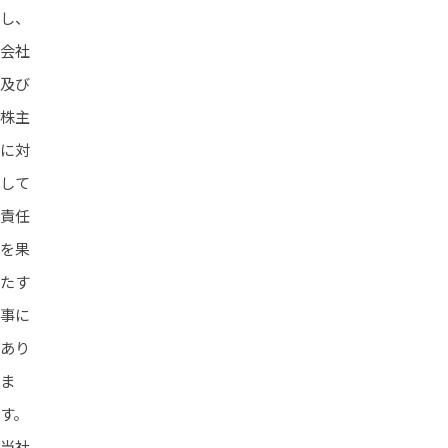
し、
会社
及び
株主
に対
して
責任
を果
たす
事に
あり
ま
す。