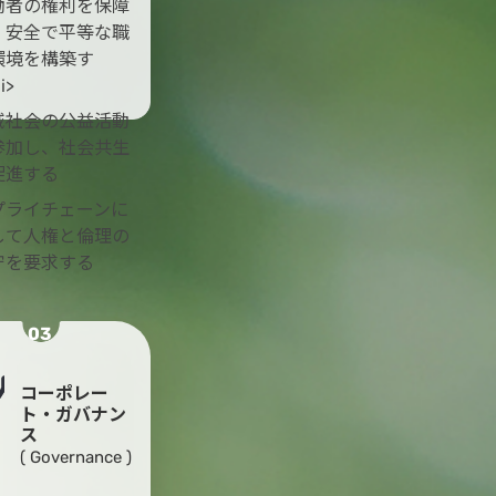
働者の権利を保障
、安全で平等な職
環境を構築す
i>
域社会の公益活動
参加し、社会共生
促進する
プライチェーンに
して人権と倫理の
守を要求する
03
コーポレー
ト・ガバナン
ス
( Governance )