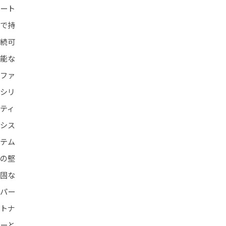
ート
で持
続可
能な
ファ
シリ
ティ
シス
テム
の堅
固な
パー
トナ
ーと