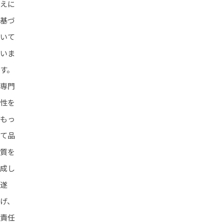
えに
基づ
いて
いま
す。
専門
性を
もっ
て品
質を
成し
遂
げ、
責任