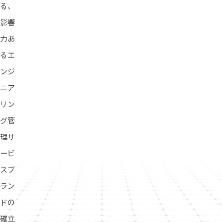
る、
影響
力あ
るエ
ンジ
ニア
リン
グ管
理サ
ービ
スブ
ラン
ドの
確立