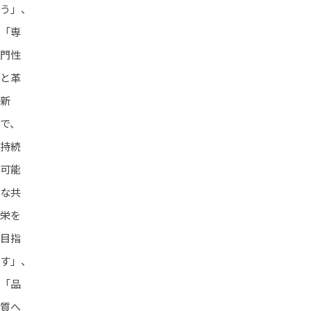
う」、
「専
門性
と革
新
で、
持続
可能
な共
栄を
目指
す」、
「品
質へ