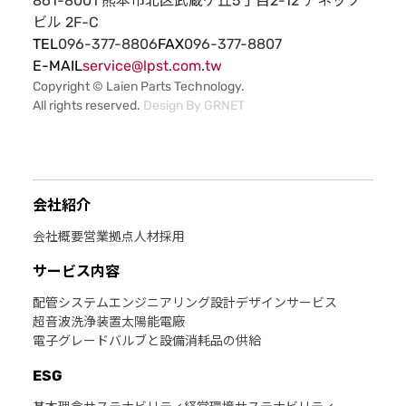
861-8001 熊本市北区武蔵ケ丘5丁目2-12 アネッソ
ビル 2F-C
TEL
096-377-8806
FAX
096-377-8807
E-MAIL
service@lpst.com.tw
Copyright © Laien Parts Technology.
All rights reserved.
Design By
GRNET
会社紹介
会社概要
営業拠点
人材採用
サービス内容
配管システムエンジニアリング
設計デザインサービス
超音波洗浄装置
太陽能電廠
電子グレードバルブと設備消耗品の供給
ESG