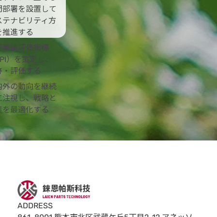
門部署を設置して
ステナビリティ方
を推進する
要業績評価指標
KPI）を策定し、
跡・評価する
内外の動向を継続
に注視し、戦略と
策を最適化する
ADDRESS