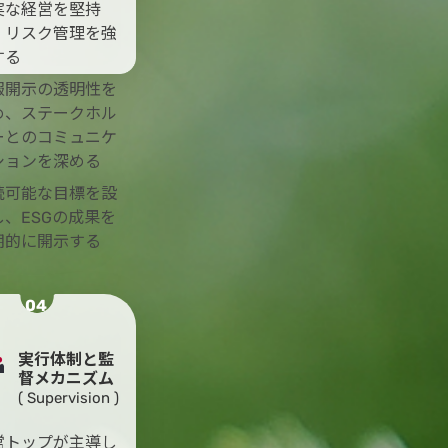
実な経営を堅持
、リスク管理を強
する
報開示の透明性を
め、ステークホル
ーとのコミュニケ
ションを深める
続可能な目標を設
し、ESGの成果を
期的に開示する
04
実行体制と監
督メカニズム
( Supervision )
営トップが主導し