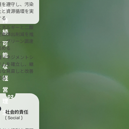
規を遵守し、汚染
の
止と資源循環を実
する
持
エネルギーと二酸
続
炭素排出削減を推
し、グリーン調達
可
進める
能
境マネジメントシ
テムを確立し、継
な
的な見直しと改善
経
図る
営
02
理
念
社会的責任
( Social )