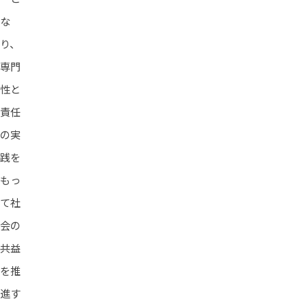
な
り、
専門
性と
責任
の実
践を
もっ
て社
会の
共益
を推
進す