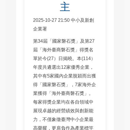
主
2025-10-27 21:50 中小及新創
企業署
第34屆「國家磐石獎」及第27
屆「海外臺商磐石獎」得獎名
單於今(27）日揭曉。本(114）
年度共遴選出12家優秀企業，
其中有5家國內企業脫穎而出獲
得「國家磐石獎」，7家海外企
業獲得「海外臺商磐石獎」。
每家得獎企業均在各自領域中
展現卓越的經營績效與創新能
力，不僅象徵臺灣中小企業最
高榮耀，更肩負作為產業標竿