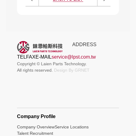
ADDRESS
TEL
FAX
E-MAIL
service@lpst.com.tw
Copyright © Laien Parts Technology.
All rights reserved.
Design By
GRNET
Company Profile
Company Overview
Service Locations
Talent Recruitment