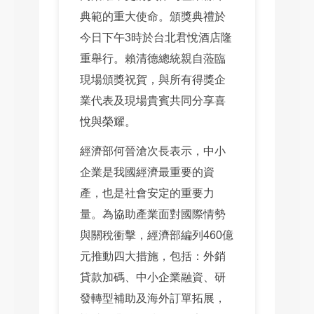
典範的重大使命。頒獎典禮於
今日下午3時於台北君悅酒店隆
重舉行。賴清德總統親自蒞臨
現場頒獎祝賀，與所有得獎企
業代表及現場貴賓共同分享喜
悅與榮耀。
經濟部何晉滄次長表示，中小
企業是我國經濟最重要的資
產，也是社會安定的重要力
量。為協助產業面對國際情勢
與關稅衝擊，經濟部編列460億
元推動四大措施，包括：外銷
貸款加碼、中小企業融資、研
發轉型補助及海外訂單拓展，