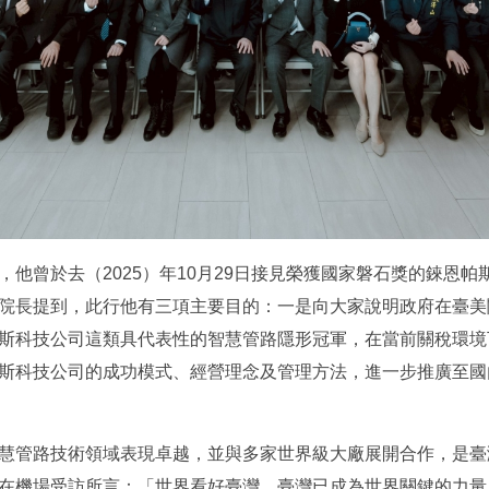
他曾於去（2025）年10月29日接見榮獲國家磐石獎的錸恩
院長提到，此行他有三項主要目的：一是向大家說明政府在臺美
斯科技公司這類具代表性的智慧管路隱形冠軍，在當前關稅環境
斯科技公司的成功模式、經營理念及管理方法，進一步推廣至國
慧管路技術領域表現卓越，並與多家世界級大廠展開合作，是臺
在機場受訪所言：「世界看好臺灣，臺灣已成為世界關鍵的力量