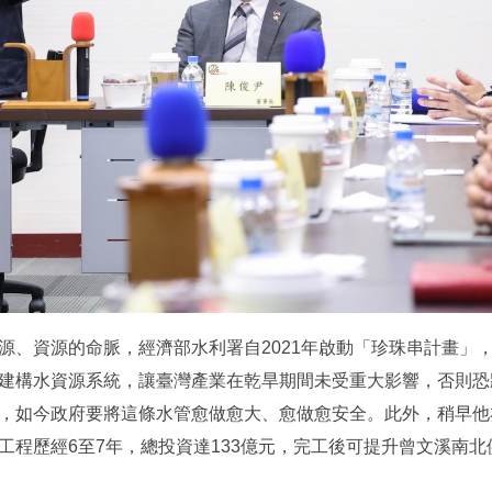
源、資源的命脈，經濟部水利署自2021年啟動「珍珠串計畫」
建構水資源系統，讓臺灣產業在乾旱期間未受重大影響，否則恐
，如今政府要將這條水管愈做愈大、愈做愈安全。此外，稍早他
工程歷經6至7年，總投資達133億元，完工後可提升曾文溪南